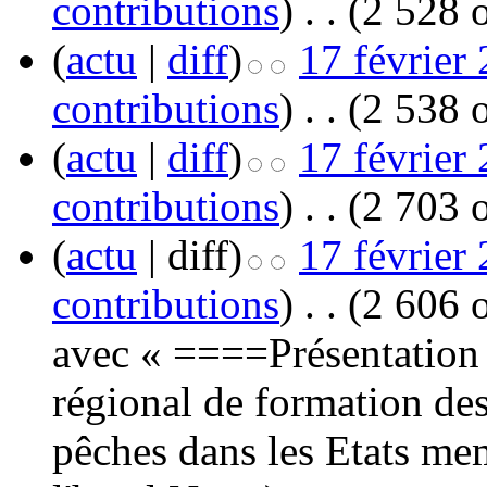
contributions
)
‎
. .
(2 528 o
(
actu
|
diff
)
17 février
contributions
)
‎
. .
(2 538 o
(
actu
|
diff
)
17 février
contributions
)
‎
. .
(2 703 o
(
actu
| diff)
17 février
contributions
)
‎
. .
(2 606 o
avec « ====Présentation 
régional de formation des 
pêches dans les Etats me