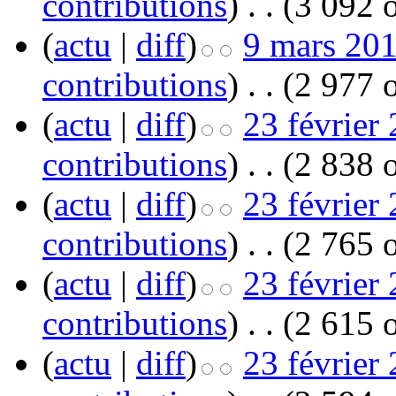
contributions
)
‎
. .
(3 092 o
(
actu
|
diff
)
9 mars 201
contributions
)
‎
. .
(2 977 o
(
actu
|
diff
)
23 février
contributions
)
‎
. .
(2 838 o
(
actu
|
diff
)
23 février
contributions
)
‎
. .
(2 765 o
(
actu
|
diff
)
23 février
contributions
)
‎
. .
(2 615 o
(
actu
|
diff
)
23 février