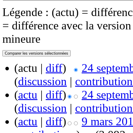
Légende : (actu) = différence
= différence avec la versio
mineure
(actu |
diff
)
24 septemb
(
discussion
|
contribution
(
actu
|
diff
)
24 septemb
(
discussion
|
contribution
(
actu
|
diff
)
9 mars 201