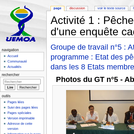
page
discussion
voir le texte source
Activité 1 : Pêche
d'une enquête ca
Aller à :
navigation
,
rechercher
Groupe de travail n°5 : At
navigation
programme : Etat des pêc
Accueil
Communauté
dans les 8 Etats membr
Actualités
rechercher
Photos du GT n°5 - Ab
outils
Pages liées
Suivi des pages liées
Pages spéciales
Version imprimable
Adresse de cette
version